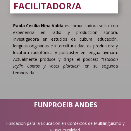
FACILITADOR/A
Paola Cecilia Nina Valda
es comunicadora social con
experiencia en radio y producción sonora.
Investigadora en estudios de cultura, educación,
lenguas originarias e interculturalidad, es productora y
locutora radiofónica y podcaster en lengua aymara.
Actualmente produce y dirige el podcast
“Estación
Jaylli: Cantos y voces plurales”
, en su segunda
temporada.
FUNPROEIB ANDES
Fundación para la Educación en Contextos de Multilingüismo y
Pluriculturalidad.