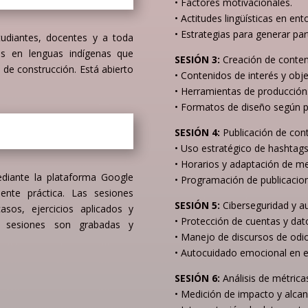
• Factores motivacionales.
• Actitudes lingüísticas en ent
• Estrategias para generar part
estudiantes, docentes y a toda
les en lenguas indígenas que
SESIÓN 3:
Creación de conte
 de construcción. Está abierto
• Contenidos de interés y obj
• Herramientas de producción
• Formatos de diseño según p
SESIÓN 4:
Publicación de con
• Uso estratégico de hashtags
• Horarios y adaptación de m
mediante la plataforma Google
• Programación de publicacione
nte práctica. Las sesiones
SESIÓN 5:
Ciberseguridad y a
asos, ejercicios aplicados y
• Protección de cuentas y dat
as sesiones son grabadas y
• Manejo de discursos de odio
• Autocuidado emocional en el 
SESIÓN 6:
Análisis de métrica
• Medición de impacto y alcan