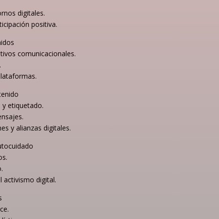
ornos digitales.
icipación positiva.
nidos
etivos comunicacionales.
.
lataformas.
tenido
 y etiquetado.
ensajes.
s y alianzas digitales.
utocuidado
os.
.
activismo digital.
s
ce.