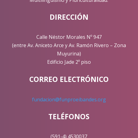
DIRECCIÓN
Cono
más
Calle Néstor Morales Nº 947
(entre Av. Aniceto Arce y Av. Ramón Rivero – Zona
HERR
Muyurina)
DIGIT
Edificio Jade 2º piso
E
INTEL
ARTIF
CORREO ELECTRÓNICO
PARA 
APREN
fundacion@funproeibandes.org
Tercer
versión
TELÉFONOS
(591-4) 4530037